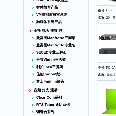
StudioBoxII演播室
智慧教育产品
型号:
CB-3
VM虚拟演播室系统
名称:
20m 5
融媒体系统产品
承托 镜头 摇臂 包
曼富图Manfrotto三脚架
曼富图Manfrotto专业包
SECED专业三脚架
云顿Vinten三脚架
利拍libec三脚架
型号:
PD-6A
佳能Canon镜头
名称:
摄像机
富士Fujifilm镜头
音频 灯光 通话
Clear-Com系列
RTS Tetex 通话系列
调音台系列