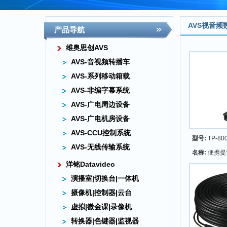
AVS视音
产品导航
维奥思创AVS
AVS-音视频转播车
AVS-系列移动箱载
AVS-非编字幕系统
AVS-广电周边设备
AVS-广电机房设备
AVS-CCU控制系统
型号:
TP-80
AVS-无线传输系统
名称:
便携提
洋铭Datavideo
演播室|切换台|一体机
摄像机|控制器|云台
虚拟|微金课|录像机
转换器|色键器|监视器