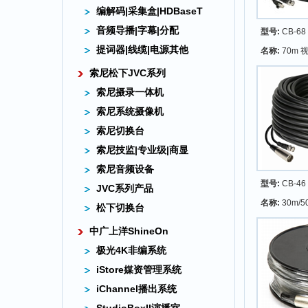
编解码|采集盒|HDBaseT
音频导播|字幕|分配
型号:
CB-68
提词器|线缆|电源其他
名称:
70m 
索尼松下JVC系列
索尼摄录一体机
索尼系统摄像机
索尼切换台
索尼技监|专业级|商显
索尼音频设备
型号:
CB-46
JVC系列产品
名称:
30m/5
松下切换台
中广上洋ShineOn
极光4K非编系统
iStore媒资管理系统
iChannel播出系统