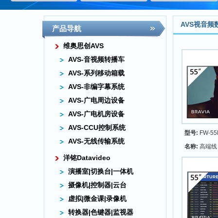
AVS视音
产品导航
维奥思创AVS
AVS-音视频转播车
AVS-系列移动箱载
AVS-非编字幕系统
AVS-广电周边设备
AVS-广电机房设备
AVS-CCU控制系统
型号:
FW-55
AVS-无线传输系统
名称:
高端线 5
洋铭Datavideo
演播室|切换台|一体机
摄像机|控制器|云台
虚拟|微金课|录像机
转换器|色键器|监视器