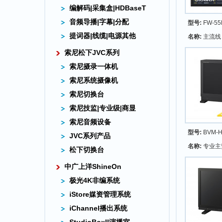
编解码|采集盒|HDBaseT
音频导播|字幕|分配
型号:
FW-55
提词器|线缆|电源其他
名称:
主流线 5
索尼松下JVC系列
索尼摄录一体机
索尼系统摄像机
索尼切换台
索尼技监|专业级|商显
索尼音频设备
型号:
BVM-H
JVC系列产品
名称:
专业主
松下切换台
中广上洋ShineOn
极光4K非编系统
iStore媒资管理系统
iChannel播出系统