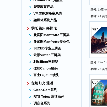
StudioBoxII演播室
智慧教育产品
型号:
LMD-A
VM虚拟演播室系统
名称:
24 英
融媒体系统产品
承托 镜头 摇臂 包
曼富图Manfrotto三脚架
曼富图Manfrotto专业包
SECED专业三脚架
云顿Vinten三脚架
利拍libec三脚架
型号:
FW-75
佳能Canon镜头
名称:
75 英寸B
富士Fujifilm镜头
音频 灯光 通话
Clear-Com系列
RTS Tetex 通话系列
调音台系列