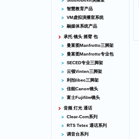
StudioBoxII演播室
智慧教育产品
VM虚拟演播室系统
融媒体系统产品
承托 镜头 摇臂 包
曼富图Manfrotto三脚架
曼富图Manfrotto专业包
SECED专业三脚架
云顿Vinten三脚架
利拍libec三脚架
佳能Canon镜头
富士Fujifilm镜头
音频 灯光 通话
Clear-Com系列
RTS Tetex 通话系列
调音台系列