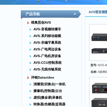
AVS视音
产品导航
维奥思创AVS
AVS-音视频转播车
AVS-系列移动箱载
AVS-非编字幕系统
AVS-广电周边设备
AVS-广电机房设备
AVS-CCU控制系统
型号:
NVS-4
AVS-无线传输系统
名称:
4路网
洋铭Datavideo
演播室|切换台|一体机
摄像机|控制器|云台
虚拟|微金课|录像机
转换器|色键器|监视器