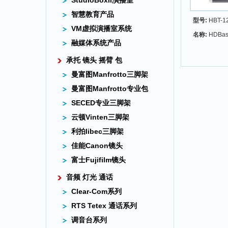
StudioBoxII演播室
智慧教育产品
型号:
HBT-1
VM虚拟演播室系统
名称:
HDBa
融媒体系统产品
承托 镜头 摇臂 包
曼富图Manfrotto三脚架
曼富图Manfrotto专业包
SECED专业三脚架
云顿Vinten三脚架
利拍libec三脚架
佳能Canon镜头
富士Fujifilm镜头
音频 灯光 通话
Clear-Com系列
RTS Tetex 通话系列
调音台系列