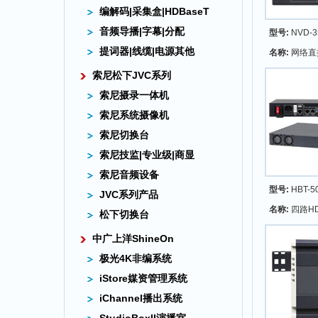
编解码|采集盒|HDBaseT
音频导播|字幕|分配
型号:
NVD-3
提词器|线缆|电源其他
名称:
网络直
索尼松下JVC系列
索尼摄录一体机
索尼系统摄像机
索尼切换台
索尼技监|专业级|商显
索尼音频设备
型号:
HBT-5
JVC系列产品
名称:
四路HD
松下切换台
中广上洋ShineOn
极光4K非编系统
iStore媒资管理系统
iChannel播出系统