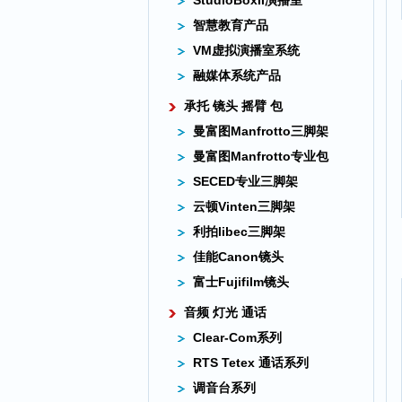
StudioBoxII演播室
智慧教育产品
VM虚拟演播室系统
融媒体系统产品
承托 镜头 摇臂 包
曼富图Manfrotto三脚架
曼富图Manfrotto专业包
SECED专业三脚架
云顿Vinten三脚架
利拍libec三脚架
佳能Canon镜头
富士Fujifilm镜头
音频 灯光 通话
Clear-Com系列
RTS Tetex 通话系列
调音台系列