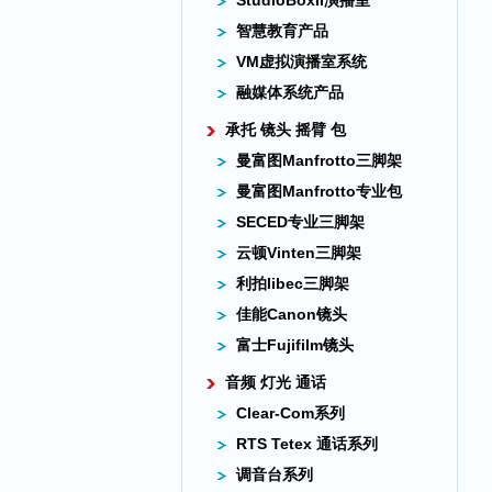
StudioBoxII演播室
智慧教育产品
VM虚拟演播室系统
融媒体系统产品
承托 镜头 摇臂 包
曼富图Manfrotto三脚架
曼富图Manfrotto专业包
SECED专业三脚架
云顿Vinten三脚架
利拍libec三脚架
佳能Canon镜头
富士Fujifilm镜头
音频 灯光 通话
Clear-Com系列
RTS Tetex 通话系列
调音台系列