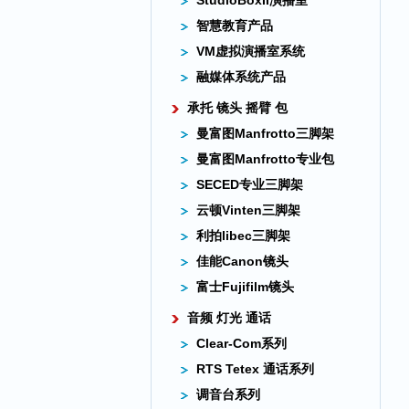
StudioBoxII演播室
智慧教育产品
VM虚拟演播室系统
融媒体系统产品
承托 镜头 摇臂 包
曼富图Manfrotto三脚架
曼富图Manfrotto专业包
SECED专业三脚架
云顿Vinten三脚架
利拍libec三脚架
佳能Canon镜头
富士Fujifilm镜头
音频 灯光 通话
Clear-Com系列
RTS Tetex 通话系列
调音台系列