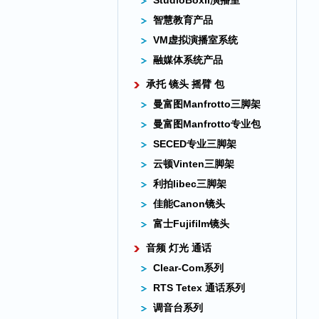
StudioBoxII演播室
智慧教育产品
VM虚拟演播室系统
融媒体系统产品
承托 镜头 摇臂 包
曼富图Manfrotto三脚架
曼富图Manfrotto专业包
SECED专业三脚架
云顿Vinten三脚架
利拍libec三脚架
佳能Canon镜头
富士Fujifilm镜头
音频 灯光 通话
Clear-Com系列
RTS Tetex 通话系列
调音台系列